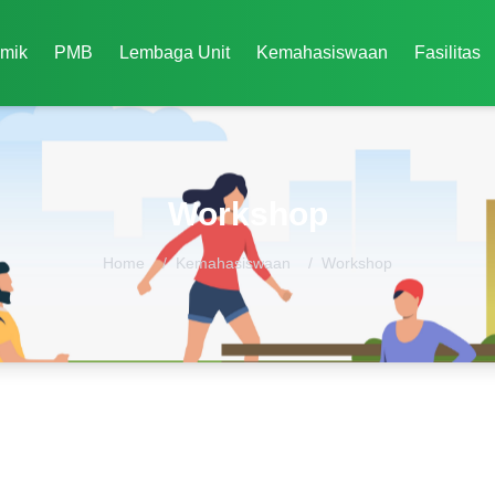
mik
PMB
Lembaga Unit
Kemahasiswaan
Fasilitas
Workshop
Home
/
Kemahasiswaan
/
Workshop